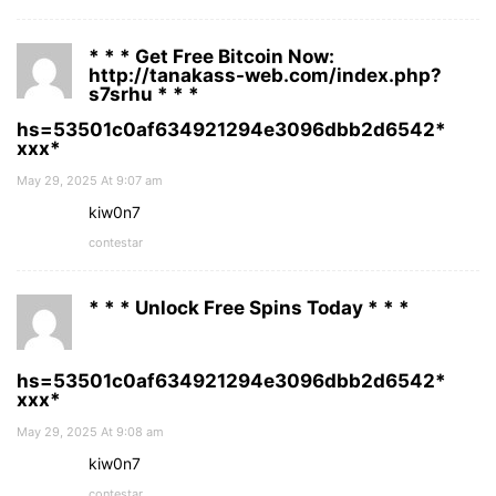
* * * Get Free Bitcoin Now:
http://tanakass-web.com/index.php?
s7srhu * * *
hs=53501c0af634921294e3096dbb2d6542*
ххх*
May 29, 2025 At 9:07 am
kiw0n7
contestar
* * * Unlock Free Spins Today * * *
hs=53501c0af634921294e3096dbb2d6542*
ххх*
May 29, 2025 At 9:08 am
kiw0n7
contestar