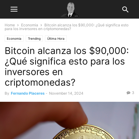
Home
Economia
Bitcoin alcanza los $90,000: ¿Qué significa esto
para los inversores en criptomonedas?
Economia
Trending
Última Hora
Bitcoin alcanza los $90,000:
¿Qué significa esto para los
inversores en
criptomonedas?
3
By
Fernando Placeres
-
November 14, 2024