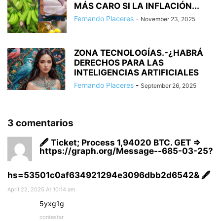
MÁS CARO SI LA INFLACIÓN...
Fernando Placeres
-
November 23, 2025
ZONA TECNOLOGÍAS.-¿HABRÁ
DERECHOS PARA LAS
INTELIGENCIAS ARTIFICIALES
Fernando Placeres
-
September 26, 2025
3 comentarios
🖋 Ticket; Process 1,94020 BTC. GET =>
https://graph.org/Message--685-03-25?
hs=53501c0af634921294e3096dbb2d6542& 🖋
April 22, 2025 At 10:14 am
5yxg1g
contestar