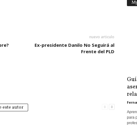
My
nuevo articulo
bre?
Ex-presidente Danilo No Seguirá al
Frente del PLD
Guí
aser
rel
Ferna
 este autor
Apren
para p
profe