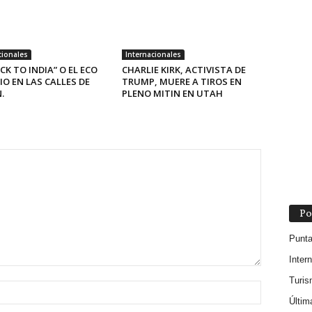
cionales
Internacionales
CK TO INDIA” O EL ECO
CHARLIE KIRK, ACTIVISTA DE
IO EN LAS CALLES DE
TRUMP, MUERE A TIROS EN
.
PLENO MITIN EN UTAH
Po
Punt
Inter
Turi
Últim