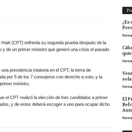
Po
¿Es 
Pre
Ferna
n Haití (CPT) enfrenta su segunda prueba después de la
Cába
 y de un primer ministro que generó una crisis el pasado
quie
Ferna
 una presidencia rotatoria en el CPT, la toma de
Vent
da por 5 de los 7 consejeros con derecho a voto, y la
sola
primer ministro.
Ferna
e el CPT realizó la elección de tres candidatos a primer
El P
ados, y de estos deberá escoger a uno para ocupar dicho
Refo
Ante 
Ferna