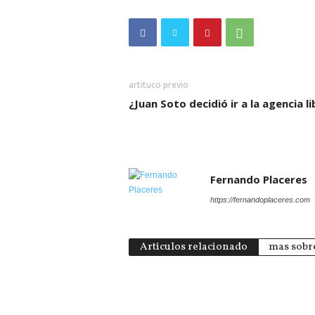
artituco previo
¿Juan Soto decidió ir a la agencia li
Fernando Placeres
https://fernandoplaceres.com
Articulos relacionado
mas sobre