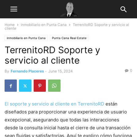
Home
inmobiliario en Punta Cana
TerrenitoRD Soporte y servicio al
cliente
inmobiliario en Punta Cana
Punta Cana Real Estate
TerrenitoRD Soporte y
Punta Cana tours virtuales
TerrenitoRD
servicio al cliente
0
By
Fernando Placeres
-
June 15, 2024
El soporte y servicio al cliente en TerrenitoRD
están
diseñados para proporcionar una experiencia de usuario
excepcional, asegurando que todas las interacciones
desde la consulta inicial hasta el cierre de una transacción
sean fluidas y satisfactorias. Aquí te explico cómo funciona