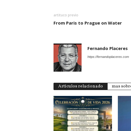
artituco previo
From Paris to Prague on Water
Fernando Placeres
https://fernandoplaceres.com
Articulos relacionado
mas sobre