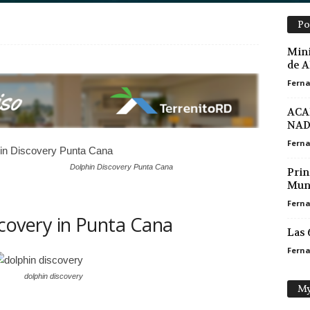
Po
Mini
de A
Ferna
ACA
NAD
Ferna
Dolphin Discovery Punta Cana
Prin
Mun
Ferna
covery in Punta Cana
Las 
Ferna
dolphin discovery
My