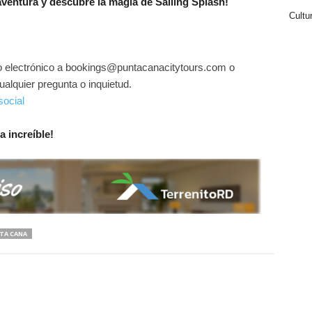
ventura y descubre la magia de Sailing Splash!
Cultu
 electrónico a bookings@puntacanacitytours.com o
alquier pregunta o inquietud.
ocial
a increíble!
TA CANA