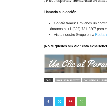
¿A qué esperas? ¡Embárcate en esta a
Llamada a la acción:
Contáctanos:
Envíanos un correo
llámanos al +1 (829) 731-2207 para cu
Visita nuestro Grupo en la
Redes s
¡No te quedes sin vivir esta experienci
TAGS
DOLPHIN DISCOVERY
EXCURSIONS
PUN