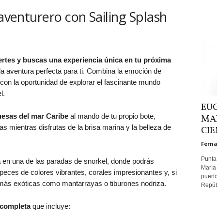
 aventurero con Sailing Splash
rtes y buscas una experiencia única en tu próxima
la aventura perfecta para ti. Combina la emoción de
d con la oportunidad de explorar el fascinante mundo
l.
EUG
uesas del mar Caribe
al mando de tu propio bote,
MA
as mientras disfrutas de la brisa marina y la belleza de
CIE
Ferna
Punta
a
en una de las paradas de snorkel, donde podrás
María
eces de colores vibrantes, corales impresionantes y, si
puerto
 más exóticas como mantarrayas o tiburones nodriza.
Repúbl
 completa
que incluye: