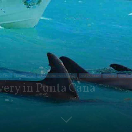
ENTURA
EXCURSIONS
EXCURSIONS PUNTA CANA
NATURALEZA
PLACES
PUNTA 
very in Punta Cana
0