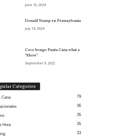
June 10, 2024
Donald Trump en Pennsylvania
July 14, 2024
Coco bongo Punta Cana what a
“Show”.
September 9, 2022
pular Categories
79
a Cana
36
nacionales
35
smo
35
a Hora
33
ing