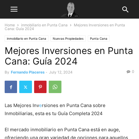
Home
inmobiliario en Punta Cana
Mejores Inversiones en Punta
Cana: Guía 2024
inmobiliario en Punta Cana
Nuevas Propiedades
Punta Cana
Mejores Inversiones en Punta
Punta Cana Real Estate
TerrenitoRD
Tips
Cana: Guía 2024
0
By
Fernando Placeres
-
July 12, 2024
Las Mejores Inv
e
rsiones en Punta Cana sobre
Inmobiliarias, esta es tu Guía Completa 2024
El mercado inmobiliario en Punta Cana está en auge,
ofreciendo una gran variedad de opciones para aquellos