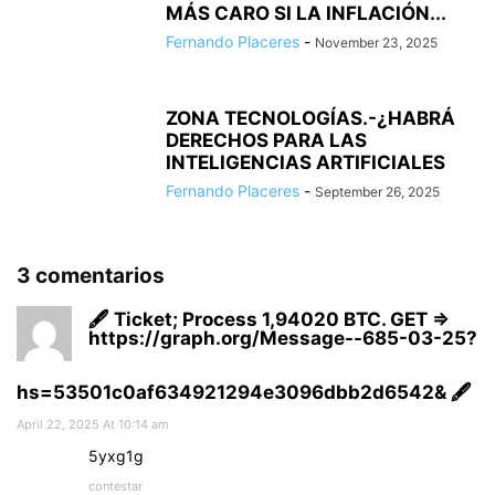
MÁS CARO SI LA INFLACIÓN...
Fernando Placeres
-
November 23, 2025
ZONA TECNOLOGÍAS.-¿HABRÁ
DERECHOS PARA LAS
INTELIGENCIAS ARTIFICIALES
Fernando Placeres
-
September 26, 2025
3 comentarios
🖋 Ticket; Process 1,94020 BTC. GET =>
https://graph.org/Message--685-03-25?
hs=53501c0af634921294e3096dbb2d6542& 🖋
April 22, 2025 At 10:14 am
5yxg1g
contestar