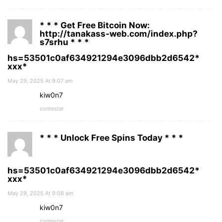
* * * Get Free Bitcoin Now:
http://tanakass-web.com/index.php?
s7srhu * * *
hs=53501c0af634921294e3096dbb2d6542*
ххх*
May 29, 2025 At 9:07 am
kiw0n7
contestar
* * * Unlock Free Spins Today * * *
hs=53501c0af634921294e3096dbb2d6542*
ххх*
May 29, 2025 At 9:08 am
kiw0n7
contestar