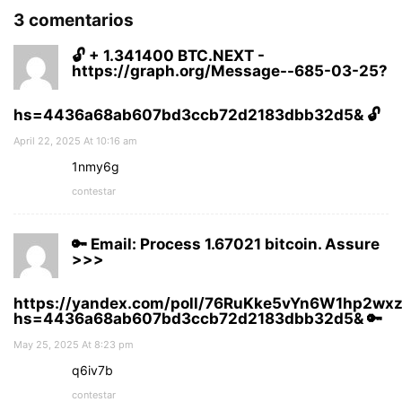
3 comentarios
🔓 + 1.341400 BTC.NEXT -
https://graph.org/Message--685-03-25?
hs=4436a68ab607bd3ccb72d2183dbb32d5& 🔓
April 22, 2025 At 10:16 am
1nmy6g
contestar
🔑 Email: Process 1.67021 bitcoin. Assure
>>>
https://yandex.com/poll/76RuKke5vYn6W1hp2wx
hs=4436a68ab607bd3ccb72d2183dbb32d5& 🔑
May 25, 2025 At 8:23 pm
q6iv7b
contestar