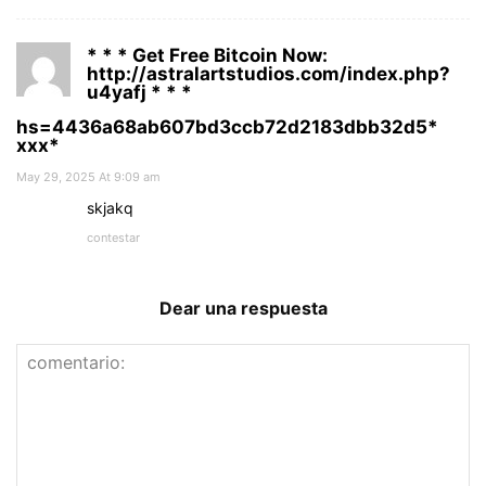
* * * Get Free Bitcoin Now:
http://astralartstudios.com/index.php?
u4yafj * * *
hs=4436a68ab607bd3ccb72d2183dbb32d5*
ххх*
May 29, 2025 At 9:09 am
skjakq
contestar
Dear una respuesta