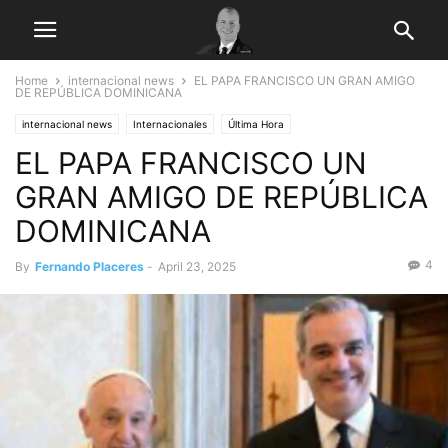
Home
internacional news
EL PAPA FRANCISCO UN GRAN AMIGO
DE REPÚBLICA DOMINICANA
internacional news
Internacionales
Última Hora
EL PAPA FRANCISCO UN
GRAN AMIGO DE REPÚBLICA
DOMINICANA
4
By
Fernando Placeres
-
April 23, 2025