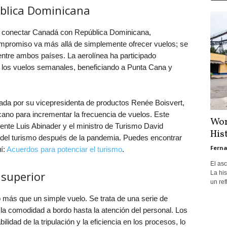
blica Dominicana
e conectar Canadá con República Dominicana,
mpromiso va más allá de simplemente ofrecer vuelos; se
 entre ambos países. La aerolínea ha participado
los vuelos semanales, beneficiando a Punta Cana y
ada por su vicepresidenta de productos Renée Boisvert,
cano para incrementar la frecuencia de vuelos. Este
Won
ente Luis Abinader y el ministro de Turismo David
His
ón del turismo después de la pandemia. Puedes encontrar
Ferna
í:
Acuerdos para potenciar el turismo
.
El as
 superior
La hi
un ref
 más que un simple vuelo. Se trata de una serie de
 la comodidad a bordo hasta la atención del personal. Los
ilidad de la tripulación y la eficiencia en los procesos, lo