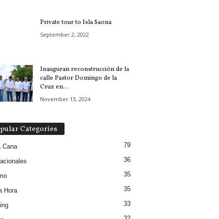
Private tour to Isla Saona
September 2, 2022
Inauguran reconstrucción de la
calle Pastor Domingo de la
Cruz en...
November 13, 2024
pular Categories
79
a Cana
36
nacionales
35
smo
35
a Hora
33
ing
32