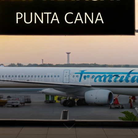
TRENDING
TURISMO
nta Cana Tu Escapada Perf
9