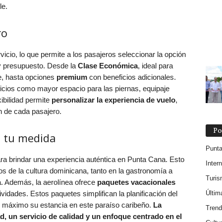
le.
ro
rvicio, lo que permite a los pasajeros seleccionar la opción
y presupuesto. Desde la
Clase Económica
, ideal para
e, hasta opciones
premium
con beneficios adicionales.
icios como mayor espacio para las piernas, equipaje
xibilidad permite
personalizar la experiencia de vuelo
,
n de cada pasajero.
Po
a tu medida
Punt
ra brindar una experiencia auténtica en Punta Cana. Esto
Inter
os de la cultura dominicana, tanto en la gastronomía a
Turi
. Además, la aerolínea ofrece
paquetes vacacionales
Últim
ividades. Estos paquetes simplifican la planificación del
 al máximo su estancia en este paraíso caribeño.
La
Trend
, un servicio de calidad y un enfoque centrado en el