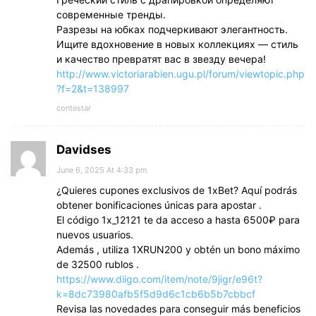
современные тренды.
Разрезы на юбках подчеркивают элегантность.
Ищите вдохновение в новых коллекциях — стиль
и качество превратят вас в звезду вечера!
http://www.victoriarabien.ugu.pl/forum/viewtopic.php
?f=2&t=138997
contestar
Davidses
June 6, 2025 At 4:33 pm
¿Quieres cupones exclusivos de 1xBet? Aquí podrás
obtener bonificaciones únicas para apostar .
El código 1x_12121 te da acceso a hasta 6500₽ para
nuevos usuarios.
Además , utiliza 1XRUN200 y obtén un bono máximo
de 32500 rublos .
https://www.diigo.com/item/note/9jigr/e96t?
k=8dc73980afb5f5d9d6c1cb6b5b7cbbcf
Revisa las novedades para conseguir más beneficios