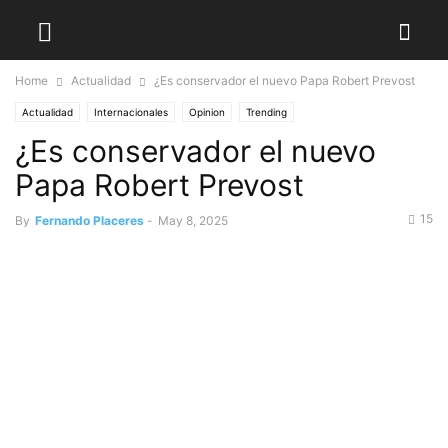
Home
Actualidad
¿Es conservador el nuevo Papa Robert Prevost
Actualidad
Internacionales
Opinion
Trending
¿Es conservador el nuevo
Papa Robert Prevost
15
By
Fernando Placeres
-
May 8, 2025