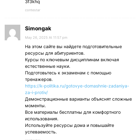
3f3khq
contestar
Simongak
May 26, 2025 At 11:57 pm
На этом сайте вы найдете подготовительные
ресурсы для абитуриентов.
Курсы по ключевым дисциплинам включая
естественные науки.
Подготовьтесь к экзаменам с помощью
тренажеров.
https://k-politika.ru/gotovye-domashnie-zadaniya-
za-i-protiv/
Демонстрационные варианты объяснят сложные
моменты.
Все материалы бесплатны для комфортного
использования.
Используйте ресурсы дома и повышайте
успеваемость.