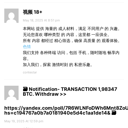
视频 18+
May 18, 2025 At 8:51 pm
本网站 提供 海量的 成人材料，满足 不同用户 的 兴趣。
无论您喜欢 哪种类型 的 内容，这里都 一应俱全。
所有 内容 都经过 精心筛选，确保 高质量 的 观看体验。
色情
我们支持 各种终端 访问，包括 手机，随时随地 畅享内
容。
加入我们，探索 激情时刻 的 私密乐趣。
contestar
🗃 Notification- TRANSACTION 1,98347
BTC. Withdraw >>
https://yandex.com/poll/7R6WLNFoDWh6Mnt8Zo
hs=c194767a0b7a0181940e5d4c1aa1de14& 🗃
May 19, 2025 At 12:59 pm