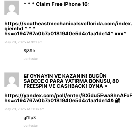
* * * Claim Free iPhone 16:
https://southeastmechanicalsvcflorida.com/index
qiemhd * * *
hs=c194767a0b7a0181940e5d4c1aa1de14* ххх*
May 29, 2025 At 9:11 am
8j89lk
contestar
🔐 OYNAYIN VE KAZANIN! BUGÜN
SADECE 0 PARA YATIRMA BONUSU, 80
FREESPIN VE CASHBACK! OYNA >
https://yandex.com/poll/enter/BXidu5Ewa8hnAFo
hs=c194767a0b7a0181940e5d4c1aa1de14& 🔐
May 29, 2025 At 11:06 am
gl1fp8
contestar