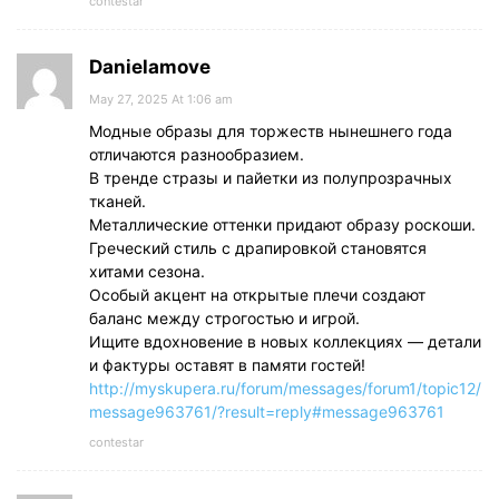
contestar
Danielamove
May 27, 2025 At 1:06 am
Модные образы для торжеств нынешнего года
отличаются разнообразием.
В тренде стразы и пайетки из полупрозрачных
тканей.
Металлические оттенки придают образу роскоши.
Греческий стиль с драпировкой становятся
хитами сезона.
Особый акцент на открытые плечи создают
баланс между строгостью и игрой.
Ищите вдохновение в новых коллекциях — детали
и фактуры оставят в памяти гостей!
http://myskupera.ru/forum/messages/forum1/topic12/
message963761/?result=reply#message963761
contestar