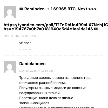
📧 Reminder- + 1.69365 BTC. Next >>>
https://yandex.com/poll/T1TnDbUc4R9aLX7Nzhj1
hs=c194767a0b7a0181940e5d4c1aa1de14& 📧
May 29, 2025 At 9:56 pm
y6zndp
contestar
Danielamove
May 30, 2025 At 12:35 pm
Трендовые фасоны сезона нынешнего года
отличаются разнообразием.
Популярны пышные модели до колен из
полупрозрачных тканей.
Блестящие ткани делают платье
запоминающимся.
Греческий стиль с драпировкой определяют