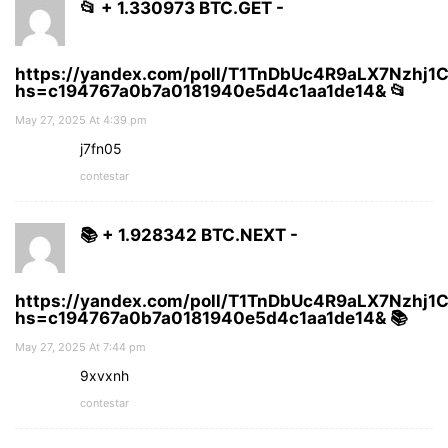
📂 + 1.330973 BTC.GET -
https://yandex.com/poll/T1TnDbUc4R9aLX7Nzhj1
hs=c194767a0b7a0181940e5d4c1aa1de14& 📂
May 27, 2025 At 4:39 pm
j7fn05
contestar
📚 + 1.928342 BTC.NEXT -
https://yandex.com/poll/T1TnDbUc4R9aLX7Nzhj1
hs=c194767a0b7a0181940e5d4c1aa1de14& 📚
May 27, 2025 At 7:44 pm
9xvxnh
contestar