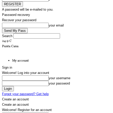
A password will be e-mailed to you.
Password recovery
Recover your password
your email
Search
24.9
C
Punta Cana
My account
Sign in
Welcome! Log into your account
your username
your password
Forgot your password? Get help
Create an account
Create an account
Welcome! Register for an account