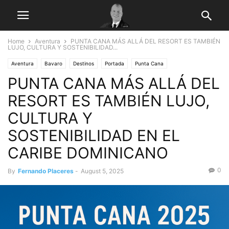
Home
Aventura
PUNTA CANA MÁS ALLÁ DEL RESORT ES TAMBIÉN
LUJO, CULTURA Y SOSTENIBILIDAD...
Aventura
Bavaro
Destinos
Portada
Punta Cana
PUNTA CANA MÁS ALLÁ DEL
RESORT ES TAMBIÉN LUJO,
CULTURA Y
SOSTENIBILIDAD EN EL
CARIBE DOMINICANO
0
By
Fernando Placeres
-
August 5, 2025