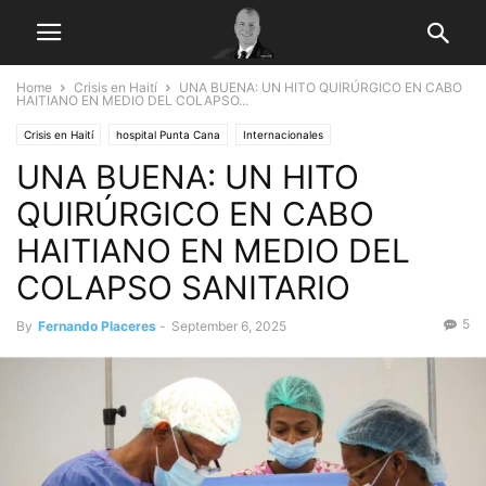
Home
Crisis en Haití
UNA BUENA: UN HITO QUIRÚRGICO EN CABO
HAITIANO EN MEDIO DEL COLAPSO...
Crisis en Haití
hospital Punta Cana
Internacionales
UNA BUENA: UN HITO
QUIRÚRGICO EN CABO
HAITIANO EN MEDIO DEL
COLAPSO SANITARIO
5
By
Fernando Placeres
-
September 6, 2025