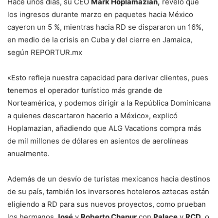
Hace unos días, su CEO
Mark Hoplamazian,
reveló que
los ingresos durante marzo en paquetes hacia México
cayeron un 5 %, mientras hacia RD se dispararon un 16%,
en medio de la crisis en Cuba y del cierre en Jamaica,
según REPORTUR.mx
«Esto refleja nuestra capacidad para derivar clientes, pues
tenemos el operador turístico más grande de
Norteamérica, y podemos dirigir a la República Dominicana
a quienes descartaron hacerlo a México», explicó
Hoplamazian, añadiendo que ALG Vacations compra más
de mil millones de dólares en asientos de aerolíneas
anualmente.
Además de un desvío de turistas mexicanos hacia destinos
de su país, también los inversores hoteleros aztecas están
eligiendo a RD para sus nuevos proyectos, como prueban
los hermanos
José
y
Roberto Chapur
con
Palace
y
RCD
, o