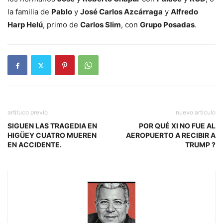
la familia de
Pablo
y
José Carlos Azcárraga
y
Alfredo
Harp Helú
, primo de
Carlos Slim
, con
Grupo Posadas
.
artituco previo
nuevo articulo
SIGUEN LAS TRAGEDIA EN
POR QUÉ XI NO FUE AL
HIGÜEY CUATRO MUEREN
AEROPUERTO A RECIBIR A
EN ACCIDENTE.
TRUMP ?