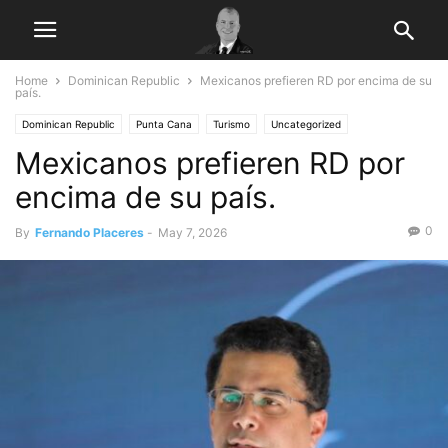
Home
Dominican Republic
Mexicanos prefieren RD por encima de su
país.
Dominican Republic
Punta Cana
Turismo
Uncategorized
Mexicanos prefieren RD por
encima de su país.
0
By
Fernando Placeres
-
May 7, 2026