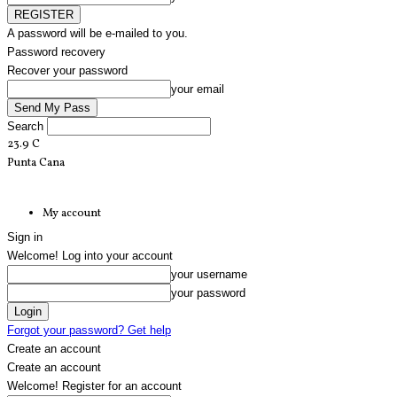
A password will be e-mailed to you.
Password recovery
Recover your password
your email
Search
23.9
C
Punta Cana
My account
Sign in
Welcome! Log into your account
your username
your password
Forgot your password? Get help
Create an account
Create an account
Welcome! Register for an account