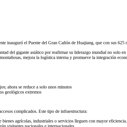
nte inauguró el Puente del Gran Cañón de Huajiang, que con sus 625 metr
luntad del gigante asiático por reafirmar su liderazgo mundial no solo en
s montañosas, mejora la logística interna y promueve la integración econ
jos; ahora se reduce a solo unos minutos
etos geológicos extremos
ccesos complicados. Este tipo de infraestructura:
 bienes agrícolas, industriales o servicios lleguen con mayor eficiencia.
rán visitantes nacionales e internacionales.