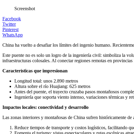
Screenshot
Facebook
Twitter
Pinterest
WhatsApp
China ha vuelto a desafiar los límites del ingenio humano. Recienteme
Este puente no es solo un logro de la ingeniería civil: simboliza la vo
infraestructuras colosales. Al conectar regiones remotas en provincia
Características que impresionan
Longitud total: unos 2.890 metros
Altura sobre el río Huajiang: 625 metros
Antes del puente, el trayecto cruzaba pasos montañosos comple
Ingeniería que soporta viento intenso, variaciones térmicas y r
Impactos locales: conectividad y desarrollo
Las zonas interiores y montañosas de China sufren históricamente de a
Reduce tiempos de transporte y costos logísticos, facilitando que
Fomenta el turismo: vistas espectaculares y rutas escénicas atrae