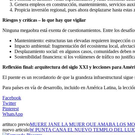
Genera empleos en construcción, mantenimiento, servicios auxil
Propicia inversión regional, pues ahora desplazarse hasta estas 
Riesgos y críticas – lo que hay que vigilar
Ninguna megaobra está exenta de cuestionamientos. Entre los desafío
Mantenimiento: estructuras tan elevadas requieren inspección co
Impacto ambiental: fragmentación del ecosistema local, afectaci
Desplazamiento social: en algunos casos, comunidades deben reu
Sostenibilidad financiera: si los volúmenes de tráfico no justif
Reflexión final: arquitectura del siglo XXI y lecciones para Amér
El puente es un recordatorio de que la grandeza infraestructural sigue
Para países en vía de desarrollo, incluido en América Latina, la lecci
Facebook
Twitter
Pinterest
WhatsApp
artituco previo
MUERE JANE LA MUJER QUE AMABA LOS MO
nuevo articulo
W PUNTA CANA EL NUEVO TEMPLO DEL LUJO