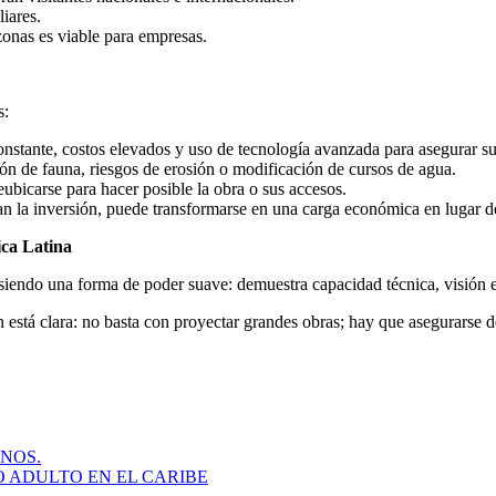
iares.
zonas es viable para empresas.
s:
nstante, costos elevados y uso de tecnología avanzada para asegurar su
ón de fauna, riesgos de erosión o modificación de cursos de agua.
bicarse para hacer posible la obra o sus accesos.
ican la inversión, puede transformarse en una carga económica en lugar d
ica Latina
 siendo una forma de poder suave: demuestra capacidad técnica, visión e
ón está clara: no basta con proyectar grandes obras; hay que asegurarse
NOS.
 ADULTO EN EL CARIBE