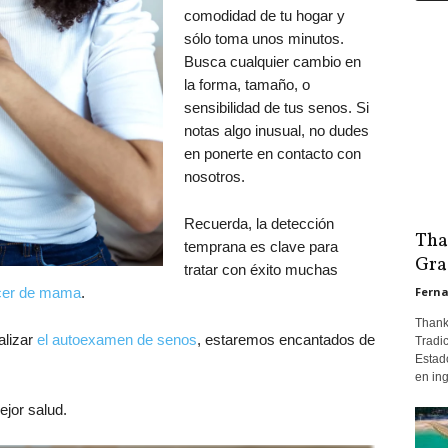
comodidad de tu hogar y
sólo toma unos minutos.
Busca cualquier cambio en
la forma, tamaño, o
sensibilidad de tus senos. Si
notas algo inusual, no dudes
en ponerte en contacto con
nosotros.
Recuerda, la detección
Tha
temprana es clave para
Gra
tratar con éxito muchas
Ferna
cer de mama
.
Thank
lizar
el autoexamen de senos
, estaremos encantados de
Tradi
Estad
en ing
jor salud.