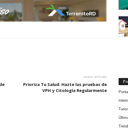
nuevo articulo
Po
de
Prioriza Tu Salud: Hazte las pruebas de
VPH y Citología Regularmente
Punt
Inter
Turi
Últim
Trend