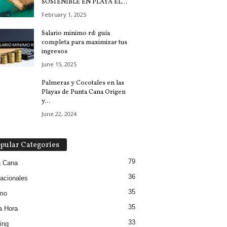
SOSTENIBLE EN PLAYA EL...
February 1, 2025
Salario minimo rd: guía
completa para maximizar tus
ingresos
June 15, 2025
Palmeras y Cocotales en las
Playas de Punta Cana Origen
y...
June 22, 2024
pular Categories
79
a Cana
36
nacionales
35
smo
35
a Hora
33
ing