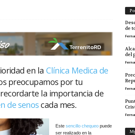
Po
Desc
de t
Ferna
Alca
del 
Ferna
ioridad en la
Clínica Medica de
Prec
s preocupamos por tu
Repú
Ferna
recordarte la importancia de
Punt
n de senos
cada mes.
Cris
Ferna
Este
sencillo chequeo
puede
My
ser realizado en la