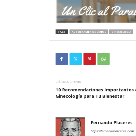
TAGS
AUTOEXAMEN DE SENOS
GINECOLOGIA
artituco previo
10 Recomendaciones Importantes 
Ginecología para Tu Bienestar
Fernando Placeres
https://fernandoplaceres.com